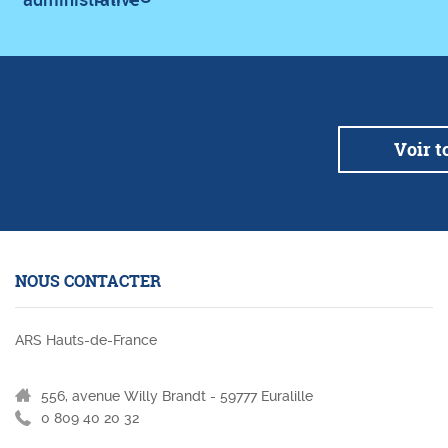
Service suiva
ice 1
service 2
Voir t
NOUS CONTACTER
ARS Hauts-de-France
556, avenue Willy Brandt - 59777 Euralille
0 809 40 20 32