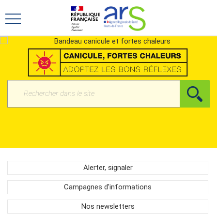
Aller
Aller
au
au
Ouvrir
menu
contenu
le
principal,
menu
principal
Rechercher
Alerter, signaler
Campagnes d'informations
Nos newsletters