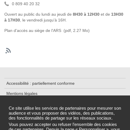
0 809 40 20 32
Ouvert au public du lundi au jeudi de
8H30 à 12H30
et de
13H30
à 17H30
, le vendredi jusqu'à 16H.
Plan d'accès au siège de l'ARS
(pdf, 2.27 Mo)
Accessibilité : partiellement conforme
Mentions légales
Contact
Ce site utilise les services de partenaires pour mesurer son
audience et vous proposer des vidéos, des publications,
Plan du Site
des fonctionnalités de partage sur les réseaux sociaux.
Gestion des cookies
Vous pouvez accepter ou refuser l’ensemble des cookies
de ces partenaires. Depuis la page « Personnaliser », vous