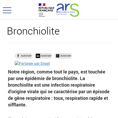
Aller
Aller
au
au
Ouvrir
menu
contenu
le
principal,
menu
Bronchiolite
principal
Autoriser
Autoriser
Autoriser
Notre région, comme tout le pays, est touchée
par une épidémie de bronchiolite. La
bronchiolite est une infection respiratoire
d’origine virale qui se caractérise par un épisode
de gêne respiratoire : toux, respiration rapide et
sifflante.