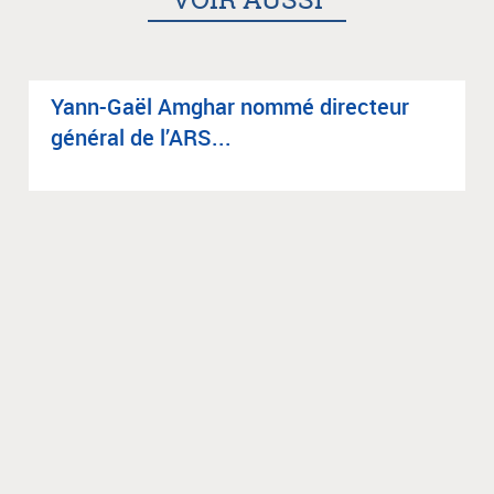
Yann-Gaël Amghar nommé direc­teur
géné­ral de l’ARS...