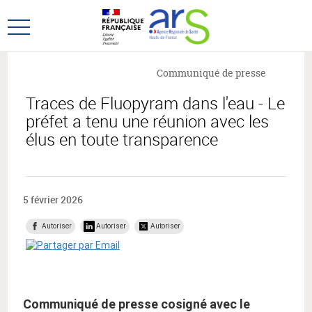
Aller
Aller
au
au
Ouvrir
menu
contenu
le
principal,
menu
Communiqué de presse
principal
Traces de Fluopyram dans l'eau - Le
préfet a tenu une réunion avec les
élus en toute transparence
5 février 2026
Autoriser
Autoriser
Autoriser
Communiqué de presse cosigné avec le