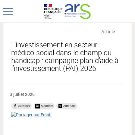
Aller
Aller
au
au
Ouvrir
menu
contenu
le
principal,
menu
Article
principal
L’investissement en secteur
médico-social dans le champ du
handicap : campagne plan d’aide à
l’investissement (PAI) 2026
3 juillet 2026
Autoriser
Autoriser
Autoriser