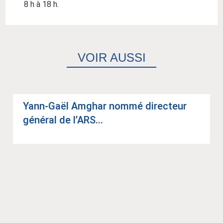
8 h à 18 h.
VOIR AUSSI
Yann-Gaël Amghar nommé direc­teur
géné­ral de l’ARS...