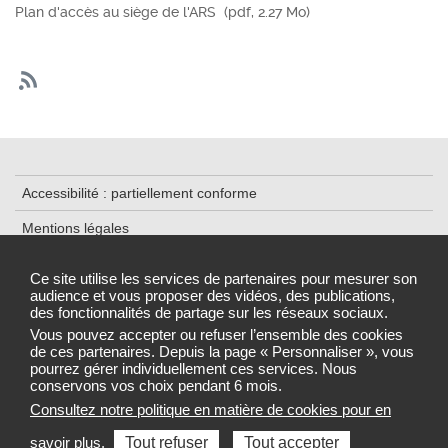
Plan d'accès au siège de l'ARS
(pdf, 2.27 Mo)
Accessibilité : partiellement conforme
Mentions légales
Contact
Ce site utilise les services de partenaires pour mesurer son
audience et vous proposer des vidéos, des publications,
Plan du Site
des fonctionnalités de partage sur les réseaux sociaux.
Gestion des cookies
Vous pouvez accepter ou refuser l’ensemble des cookies
de ces partenaires. Depuis la page « Personnaliser », vous
pourrez gérer individuellement ces services. Nous
conservons vos choix pendant 6 mois.
Consultez notre politique en matière de cookies pour en
Sélectionnez une région pour accéder au site de votre Agence
savoir plus.
Tout refuser
Tout accepter