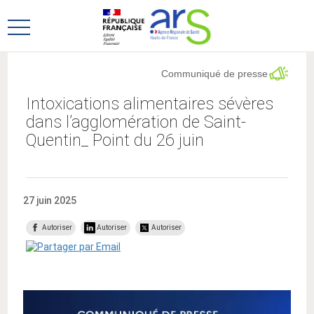
Aller
Aller
au
au
Ouvrir
menu
contenu
le
principal,
menu
Communiqué de presse
principal
Intoxications alimentaires sévères
dans l’agglomération de Saint-
Quentin_ Point du 26 juin
27 juin 2025
Autoriser
Autoriser
Autoriser