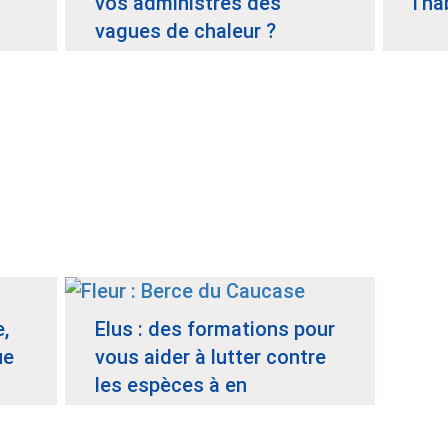
vos administrés des
l'ha
vagues de chaleur ?
e,
Elus : des formations pour
ue
vous aider à lutter contre
les espèces à en