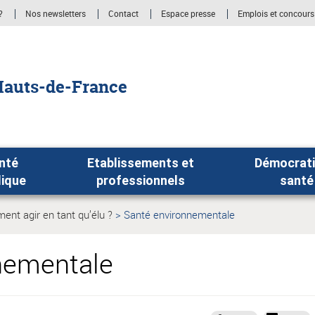
?
Nos newsletters
Contact
Espace presse
Emplois et concour
auts-de-France
nté
Etablissements et
Démocrati
lique
professionnels
santé
nt agir en tant qu’élu ?
Santé environnementale
Page
le:
actuelle:
nementale