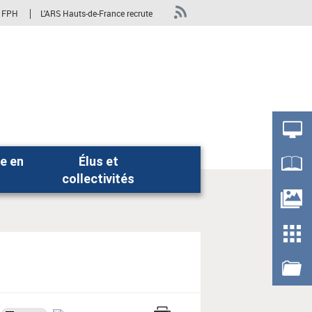
s FPH
L'ARS Hauts-de-France recrute
e en
Élus et
Rechercher
collectivités