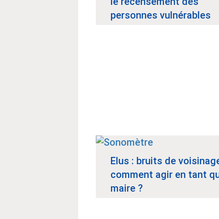
le recensement des
personnes vulnérables
Elus : bruits de voisinag
comment agir en tant q
maire ?