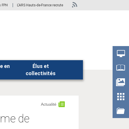
s FPH
L'ARS Hauts-de-France recrute
e en
Élus et
Rechercher
collectivités
Actualité
mme de