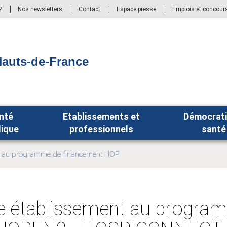
?
Nos newsletters
Contact
Espace presse
Emplois et concour
auts-de-France
nté
Etablissements et
Démocrati
lique
professionnels
santé
ent au programme de financement HOP
re établissement au progra