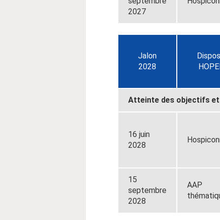
septembre
Hospicon
2027
Jalon
Dispos
2028
HOPE
Atteinte des objectifs 
16 juin
Hospicon
2028
15
AAP
septembre
thématiq
2028