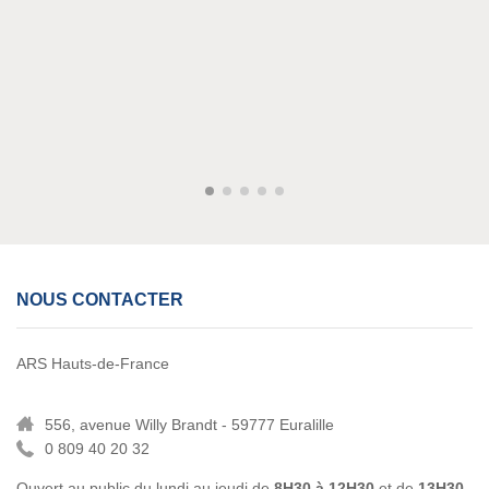
NOUS CONTACTER
ARS Hauts-de-France
556, avenue Willy Brandt - 59777 Euralille
0 809 40 20 32
Ouvert au public du lundi au jeudi de
8H30 à 12H30
et de
13H30