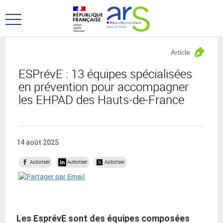
Aller
Aller
au
au
Ouvrir
menu
contenu
le
principal,
menu
Article
principal
ESPrévE : 13 équipes spécialisées
en prévention pour accompagner
les EHPAD des Hauts-de-France
14 août 2025
Autoriser
Autoriser
Autoriser
Les EsprévE sont des équipes composées