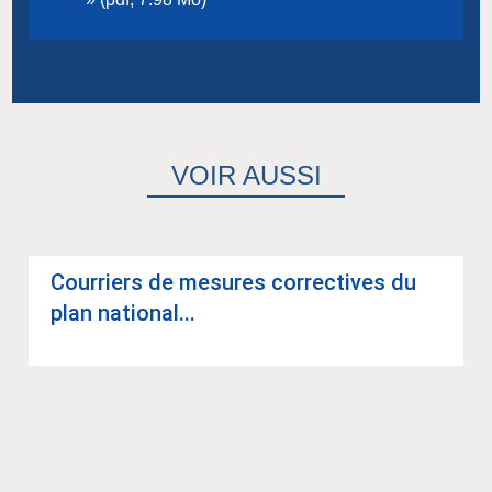
VOIR AUSSI
Cour­riers de mesures cor­rec­tives du
plan natio­nal...