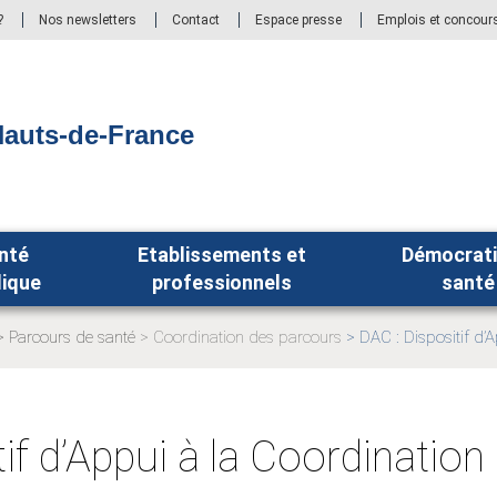
?
Nos newsletters
Contact
Espace presse
Emplois et concour
auts-de-France
nté
Etablissements et
Démocrati
lique
professionnels
santé
Parcours de santé
Coordination des parcours
DAC : Dispositif d’
Page
Page
actuelle:
actuelle:
if d’Appui à la Coordination