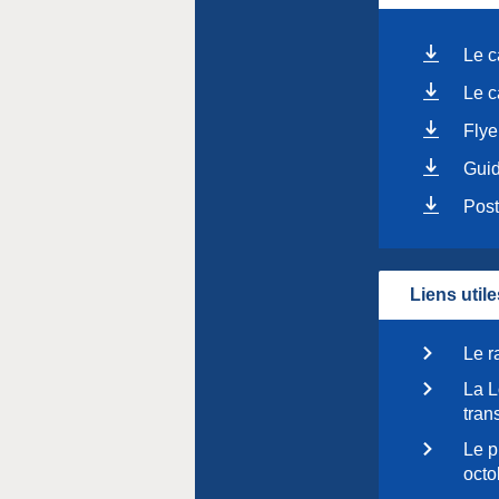
Le c
Le c
Flye
Guid
Post
Liens utile
Le r
La L
tran
Le p
octo