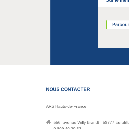
Sur le mêm
Parcou
NOUS CONTACTER
ARS Hauts-de-France
556, avenue Willy Brandt - 59777 Euralill
0 809 40 20 32