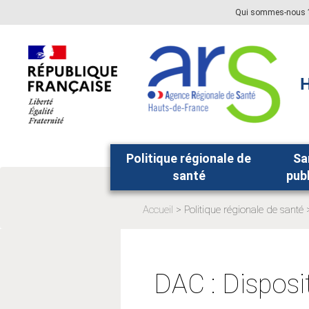
Aller
Aller
Qui sommes-nous 
au
au
menu
contenu
principal,
H
Politique régionale de
Sa
santé
pub
Accueil
Politique régionale de santé
Page
actuelle:
DAC : Disposit