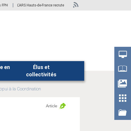
s FPH
L'ARS Hauts-de-France recrute
e en
Élus et
Rechercher
collectivités
Appui à la Coordination
Article