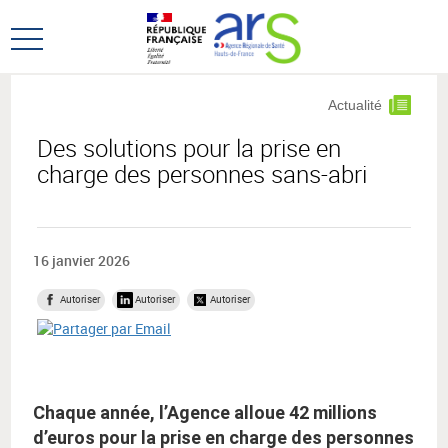
Aller
Aller
au
au
Ouvrir
menu
contenu
le
principal,
menu
Actualité
principal
Des solutions pour la prise en
charge des personnes sans-abri
16 janvier 2026
Autoriser
Autoriser
Autoriser
Chaque année, l’Agence alloue 42 millions
d’euros pour la prise en charge des personnes